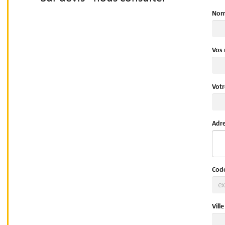
Nom 
Vos
Votr
Adr
Code
Ville