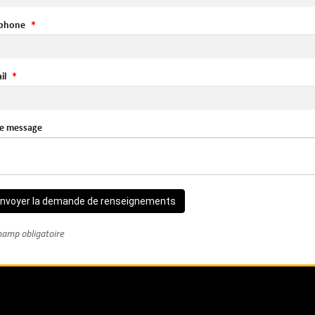
éphone
il
re message
nvoyer la demande de renseignements
hamp obligatoire