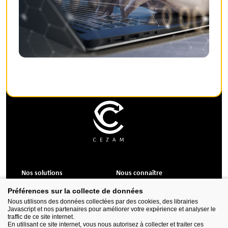
Nos solutions
Nous connaître
Formations CSE
Qui sommes-nous ?
Préférences sur la collecte de données
Services et accompagnement
Nos valeurs
Nous utilisons des données collectées par des cookies, des librairies
Outils et logiciels
Javascript et nos partenaires pour améliorer votre expérience et analyser le
Billetterie, avantages
traffic de ce site internet.
Sorties, voyages, séjours
En utilisant ce site internet, vous nous autorisez à collecter et traiter ces