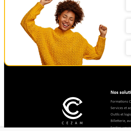
Nos solut
Formations 
Services et
Outils et logi
Billetterie, a
Sorties, voya