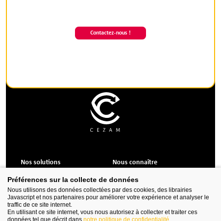
Contactez-nous !
Nos solutions
Nous connaître
Formations CSE
Qui sommes-nous ?
Préférences sur la collecte de données
Services et accompagnement
Nos valeurs
Nous utilisons des données collectées par des cookies, des librairies
Outils et logiciels
Javascript et nos partenaires pour améliorer votre expérience et analyser le
Billetterie, avantages
traffic de ce site internet.
Sorties, voyages, séjours
En utilisant ce site internet, vous nous autorisez à collecter et traiter ces
données tel que décrit dans
notre politique de confidentialité
.
Animations culturelles