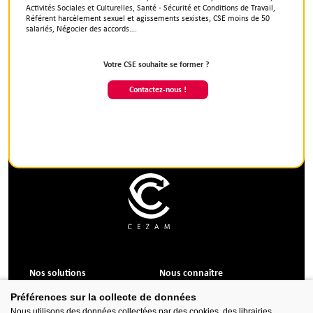
Activités Sociales et Culturelles, Santé - Sécurité et Conditions de Travail,
Référent harcèlement sexuel et agissements sexistes, CSE moins de 50
salariés, Négocier des accords….
Votre CSE souhaite se former ?
Contactez-nous !
Nos solutions
Nous connaître
Formations CSE
Qui sommes-nous ?
Préférences sur la collecte de données
Services et accompagnement
Nos valeurs
Nous utilisons des données collectées par des cookies, des librairies